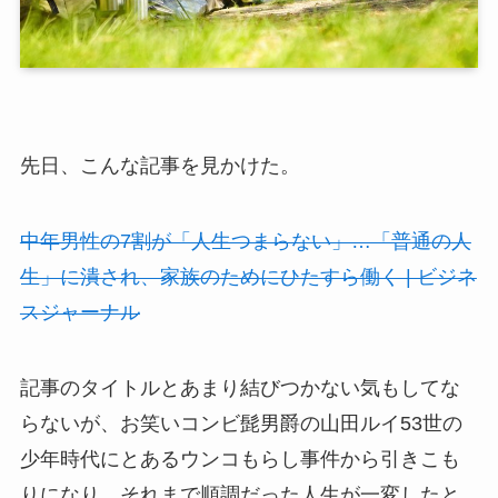
先日、こんな記事を見かけた。
中年男性の7割が「人生つまらない」…「普通の人
生」に潰され、家族のためにひたすら働く | ビジネ
スジャーナル
記事のタイトルとあまり結びつかない気もしてな
らないが、お笑いコンビ髭男爵の山田ルイ53世の
少年時代にとあるウンコもらし事件から引きこも
りになり、それまで順調だった人生が一変したと