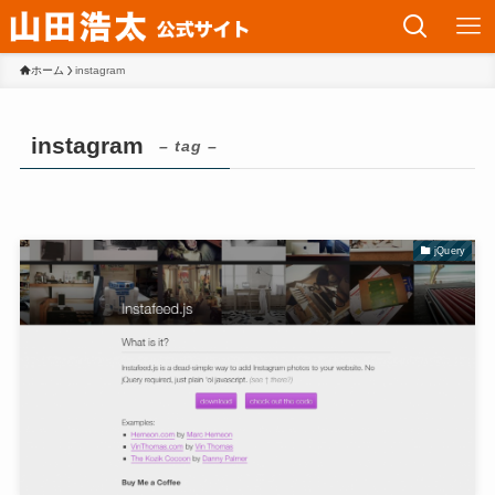
ホーム
instagram
instagram
– tag –
jQuery