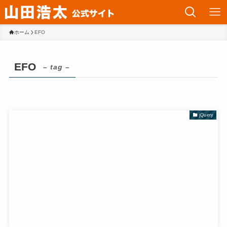
ホーム
EFO
EFO
– tag –
jQuery